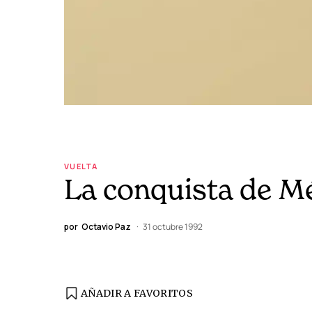
VUELTA
La conquista de M
por
Octavio Paz
31 octubre 1992
AÑADIR A FAVORITOS