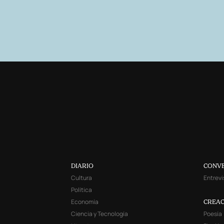
DIARIO
CONV
Cultura
Entrevi
Política
Economía
CREAC
Ciencia y Tecnología
Poesía