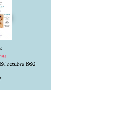
:
 1992
191 octubre 1992
F