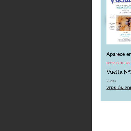
Aparece en
NO.191 OCTUBRE
Vuelta Nº
Vuelta
VERSIÓN PD