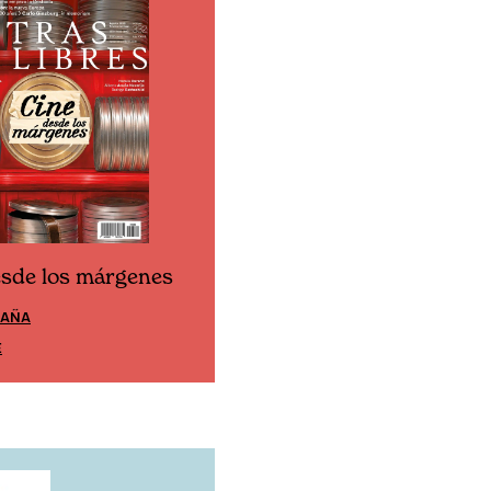
esde los márgenes
Cine desde los márgen
PAÑA
EDICIÓN MÉXICO
E
SUSCRÍBETE