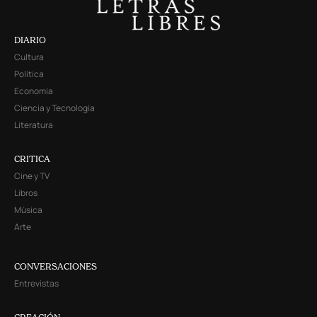
DIARIO
Cultura
Política
Economía
Ciencia y Tecnología
Literatura
CRITICA
Cine y TV
Libros
Música
Arte
CONVERSACIONES
Entrevistas