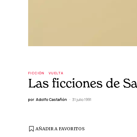
FICCIÓN
VUELTA
Las ficciones de S
por
Adolfo Castañón
31 julio 1991
AÑADIR A FAVORITOS