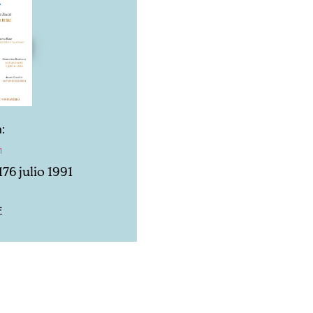
:
1
76 julio 1991
F