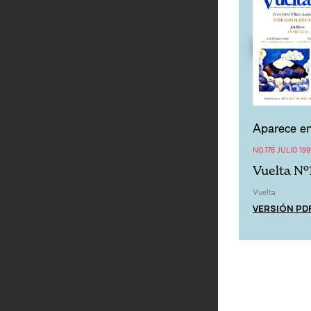
Aparece en
NO.176 JULIO 199
Vuelta Nº1
Vuelta
VERSIÓN PD