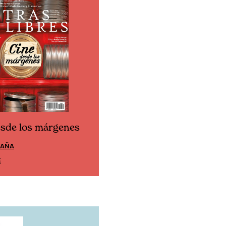
esde los márgenes
Cine desde los márgen
PAÑA
EDICIÓN MÉXICO
E
SUSCRÍBETE