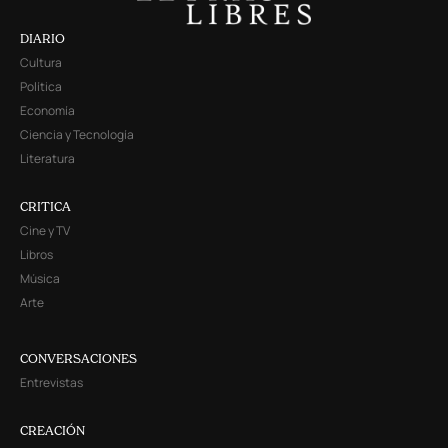
DIARIO
Cultura
Política
Economía
Ciencia y Tecnología
Literatura
CRITICA
Cine y TV
Libros
Música
Arte
CONVERSACIONES
Entrevistas
CREACIÓN