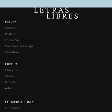
DIARIO
Cultura
Política
Economía
Ciencia y Tecnología
Literatura
CRITICA
Cine y TV
Libros
Música
Arte
CONVERSACIONES
Entrevistas