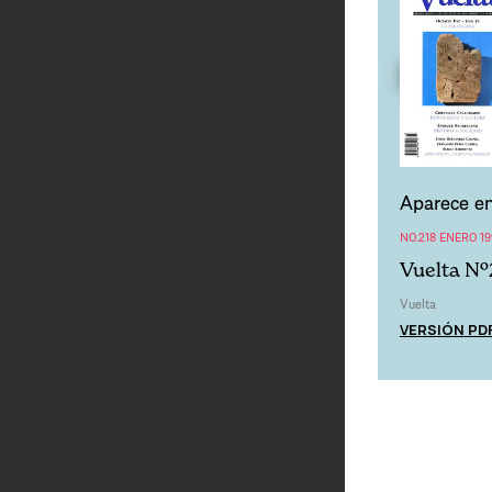
Aparece en
NO.218 ENERO 19
Vuelta Nº
Vuelta
VERSIÓN PD