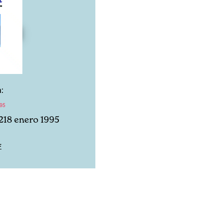
:
95
218 enero 1995
F