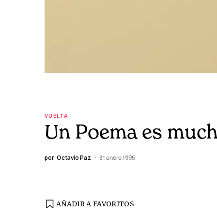
VUELTA
Un Poema es much
por
Octavio Paz
31 enero 1995
AÑADIR A FAVORITOS