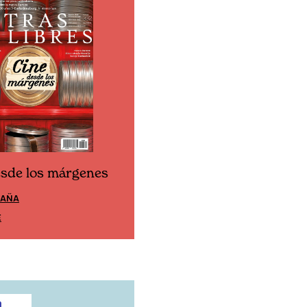
esde los márgenes
Cine desde los márgen
PAÑA
EDICIÓN MÉXICO
E
SUSCRÍBETE