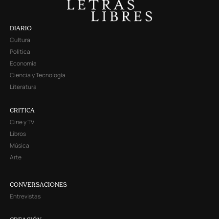
DIARIO
Cultura
Política
Economía
Ciencia y Tecnología
Literatura
CRITICA
Cine y TV
Libros
Música
Arte
CONVERSACIONES
Entrevistas