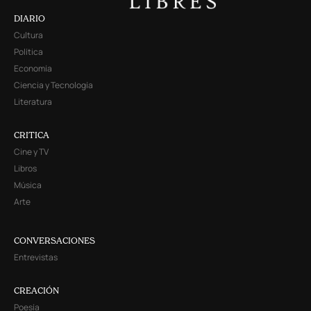
DIARIO
Cultura
Política
Economía
Ciencia y Tecnología
Literatura
CRITICA
Cine y TV
Libros
Música
Arte
CONVERSACIONES
Entrevistas
CREACIÓN
Poesía