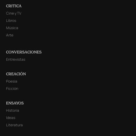
CRITICA
Cine y TV
Libros
Música
Arte
CONVERSACIONES
Entrevistas
CREACIÓN
Poesía
Ficción
ENSAYOS
Historia
Ideas
Literatura