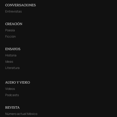
CONVERSACIONES
Entrevistas
CREACIÓN
Poesía
Ficción
ENSAYOS
Historia
Ideas
Literatura
AUDIO Y VIDEO
Videos
Podcasts
REVISTA
Número actual México