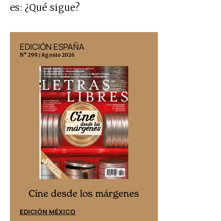
es:
¿
Qué sigue?
EDICIÓN ESPAÑA
EDICIÓN MÉX
N° 299 / Agosto 2026
N° 332 / Agosto 202
Cine desd
Cine desde los márgenes
EDICIÓN ESPAÑ
EDICIÓN MÉXICO