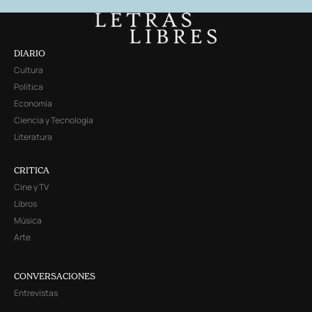
DIARIO
Cultura
Política
Economía
Ciencia y Tecnología
Literatura
CRITICA
Cine y TV
Libros
Música
Arte
CONVERSACIONES
Entrevistas