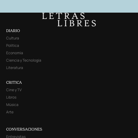
DIARIO
Cultura
Política
Economía
Ciencia y Tecnología
Literatura
CRITICA
Cine y TV
Libros
Música
Arte
CONVERSACIONES
Entrevistas