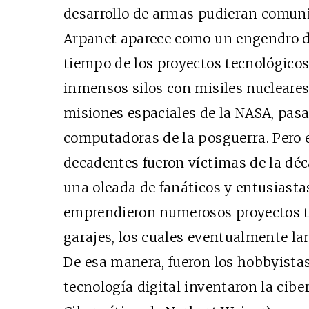
desarrollo de armas pudieran comunic
Arpanet aparece como un engendro de
tiempo de los proyectos tecnológic
inmensos silos con misiles nucleares
misiones espaciales de la NASA, pas
computadoras de la posguerra. Pero e
decadentes fueron víctimas de la déc
una oleada de fanáticos y entusiasta
emprendieron numerosos proyectos te
garajes, los cuales eventualmente la
De esa manera, fueron los hobbyista
tecnología digital inventaron la ciber