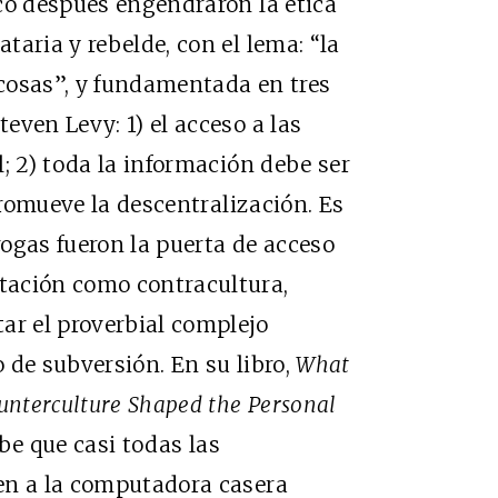
co después engendraron la ética
aria y rebelde, con el lema: “la
 cosas”, y fundamentada en tres
even Levy: 1) el acceso a las
; 2) toda la información debe ser
 promueve la descentralización. Es
ogas fueron la puerta de acceso
tación como contracultura,
r el proverbial complejo
 de subversión. En su libro,
What
unterculture Shaped the Personal
ibe que casi todas las
en a la computadora casera