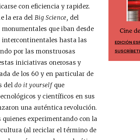
arse con eficiencia y rapidez.
 la era del
Big Science,
del
os monumentales que iban desde
Cine d
Cine desde los márgenes
 intercontinentales hasta las
EDICIÓN ES
EDICIÓN MÉXICO
ando por las monstruosas
SUSCRÍBET
SUSCRÍBETE
stas iniciativas onerosas y
ada de los 60 y en particular de
s del
do it yourself
que
cnológicos y científicos en sus
nzaron una auténtica revolución.
s quienes experimentando con la
cultura (al reciclar el término de