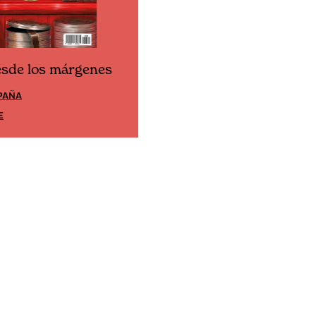
esde los márgenes
Cine desde los márgene
PAÑA
EDICIÓN MÉXICO
E
SUSCRÍBETE