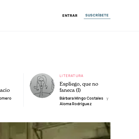
SUSCRÍBETE
ENTRAR
LITERATURA
Espliego, que no
lacio
faneca (I)
Romero
Bárbara Mingo Costales
y
Aloma Rodríguez