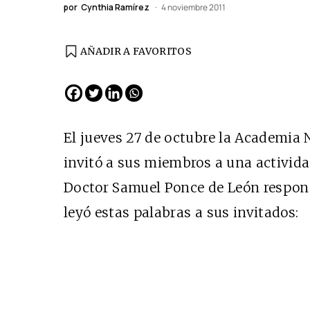
por
Cynthia Ramírez
4 noviembre 2011
AÑADIR A FAVORITOS
EDICIÓN ESPAÑA
N° 299 / Agosto 2026
El jueves 27 de octubre la Academia
invitó a sus miembros a una activid
Doctor Samuel Ponce de León respons
leyó estas palabras a sus invitados:
Cine desde los márgen
EDICIÓN MÉXICO