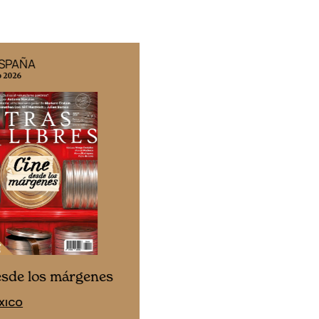
ESPAÑA
EDICIÓN MÉXICO
o 2026
N° 332 / Agosto 2026
Cine desde los márgene
esde los márgenes
EDICIÓN ESPAÑA
XICO