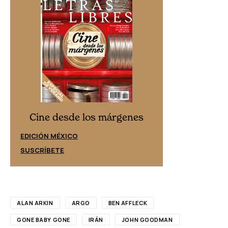
Cine desd
Cine desde los márgenes
EDICIÓN ESPAÑ
EDICIÓN MÉXICO
SUSCRÍBETE
SUSCRÍBETE
ALAN ARKIN
ARGO
BEN AFFLECK
GONE BABY GONE
IRÁN
JOHN GOODMAN