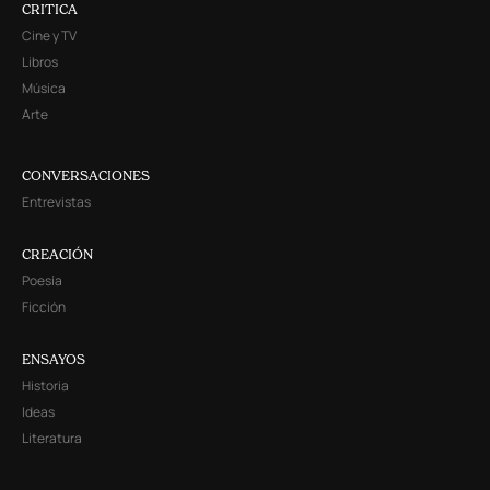
CRITICA
Cine y TV
Libros
Música
Arte
CONVERSACIONES
Entrevistas
CREACIÓN
Poesía
Ficción
ENSAYOS
Historia
Ideas
Literatura