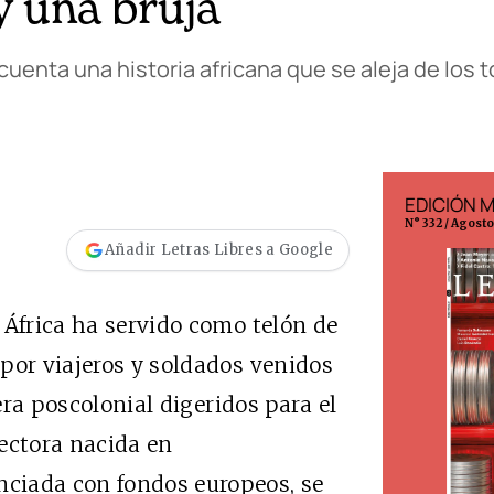
y una bruja
enta una historia africana que se aleja de los 
EDICIÓN ESPAÑA
EDICIÓN 
N° 299 / Agosto 2026
N° 332 / Agost
Añadir Letras Libres a Google
 África ha servido como telón de
por viajeros y soldados venidos
 era poscolonial digeridos para el
ectora nacida en
ciada con fondos europeos, se