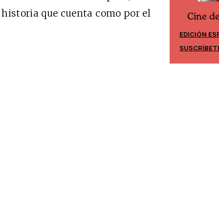
a historia que cuenta como por el
Cine d
Cine desde los márgenes
EDICIÓN ES
EDICIÓN MÉXICO
SUSCRÍBET
SUSCRÍBETE