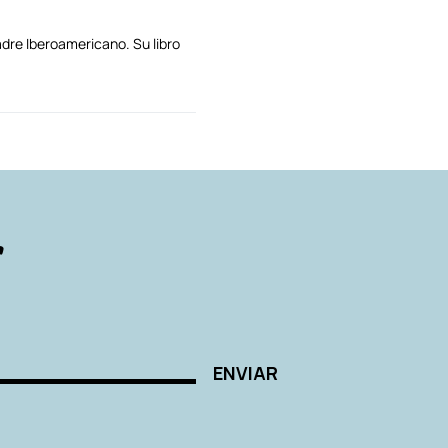
dre Iberoamericano. Su libro
AUTORES
r