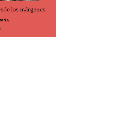
esde los márgenes
Cine desde los márgene
PAÑA
EDICIÓN MÉXICO
E
SUSCRÍBETE