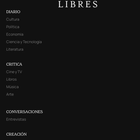
DIARIO
Cultura
Política
Economía
Ciencia y Tecnología
Literatura
CRITICA
Cine y TV
Libros
Música
Arte
CONVERSACIONES
Entrevistas
CREACIÓN