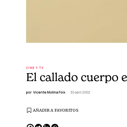
CINE Y TV
El callado cuerpo 
por
Vicente Molina Foix
30 abril 2002
AÑADIR A FAVORITOS