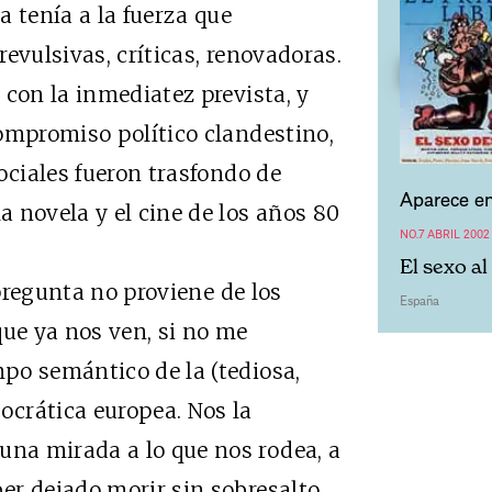
 tenía a la fuerza que
 revulsivas, críticas, renovadoras.
 con la inmediatez prevista, y
ompromiso político clandestino,
ociales fueron trasfondo de
Aparece en
 novela y el cine de los años 80
NO.7 ABRIL 2002
El sexo a
regunta no proviene de los
España
que ya nos ven, si no me
po semántico de la (tediosa,
crática europea. Nos la
na mirada a lo que nos rodea, a
er dejado morir sin sobresalto