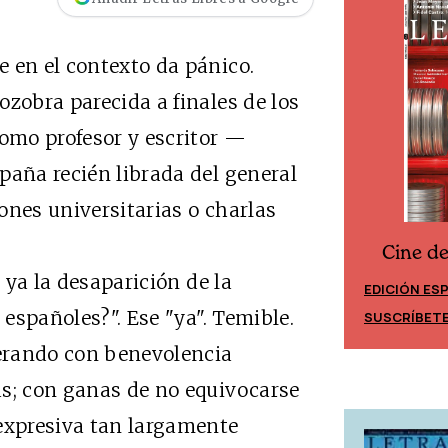
 en el contexto da pánico.
ozobra parecida a finales de los
como profesor y escritor —
paña recién librada del general
ones universitarias o charlas
Cine d
Cine desde los márgenes
a ya la desaparición de la
EDICIÓN ES
EDICIÓN MÉXICO
 españoles?". Ese "ya". Temible.
SUSCRÍBET
SUSCRÍBETE
erando con benevolencia
as; con ganas de no equivocarse
 expresiva tan largamente