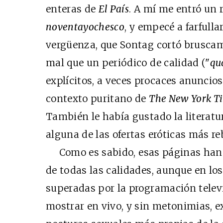
enteras de
El País
. A mí me entró un 
noventayochesco
, y empecé a farfulla
vergüenza, que Sontag cortó bruscame
mal que un periódico de calidad ("
qu
explícitos, a veces procaces anuncios,
contexto puritano de
The New York T
También le había gustado la literatu
alguna de las ofertas eróticas más r
Como es sabido, esas páginas han i
de todas las calidades, aunque en lo
superadas por la programación telev
mostrar en vivo, y sin metonimias, e