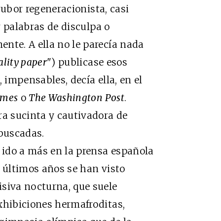
rubor regeneracionista, casi
r palabras de disculpa o
nte. A ella no le parecía nada
ality paper
") publicase esos
 impensables, decía ella, en el
imes
o
The Washington Post
.
ra sucinta y cautivadora de
ebuscadas.
do a más en la prensa española
s últimos años se han visto
isiva nocturna, que suele
xhibiciones hermafroditas,