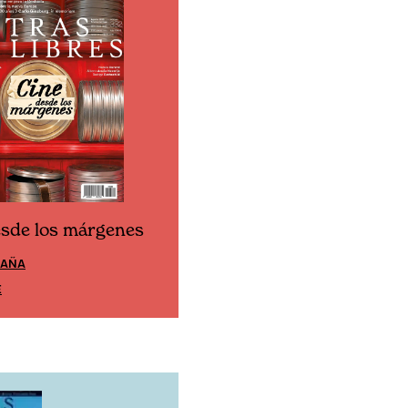
esde los márgenes
Cine desde los márgen
PAÑA
EDICIÓN MÉXICO
E
SUSCRÍBETE