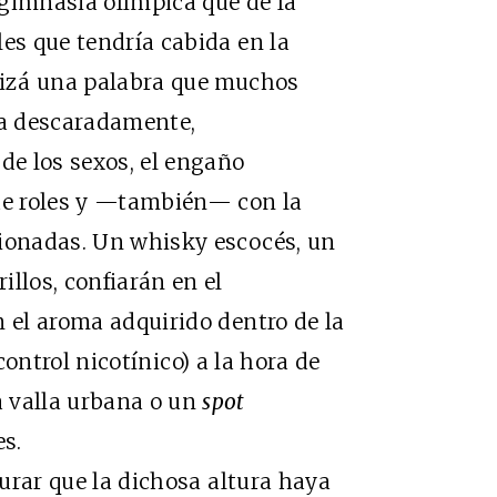
 gimnasia olímpica que de la
les que tendría cabida en la
quizá una palabra que muchos
ga descaradamente,
e los sexos, el engaño
 de roles y —también— con la
cionadas. Un whisky escocés, un
llos, confiarán en el
n el aroma adquirido dentro de la
control nicotínico) a la hora de
 valla urbana o un
spot
es.
rar que la dichosa altura haya