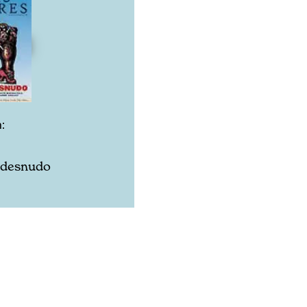
:
l desnudo