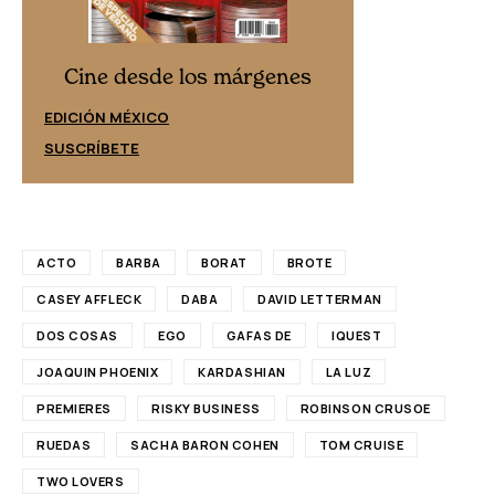
Cine desd
Cine desde los márgenes
EDICIÓN ESPAÑ
EDICIÓN MÉXICO
SUSCRÍBETE
SUSCRÍBETE
ACTO
BARBA
BORAT
BROTE
CASEY AFFLECK
DABA
DAVID LETTERMAN
DOS COSAS
EGO
GAFAS DE
IQUEST
JOAQUIN PHOENIX
KARDASHIAN
LA LUZ
PREMIERES
RISKY BUSINESS
ROBINSON CRUSOE
RUEDAS
SACHA BARON COHEN
TOM CRUISE
TWO LOVERS