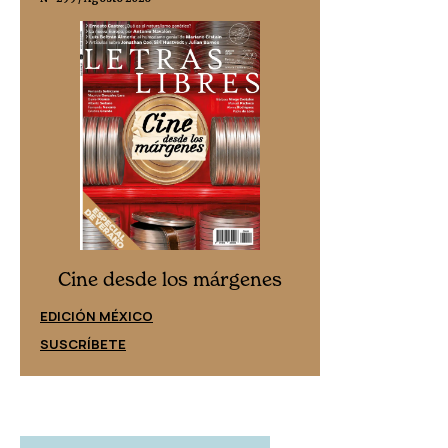
Cine desd
Cine desde los márgenes
EDICIÓN ESPAÑ
EDICIÓN MÉXICO
SUSCRÍBETE
SUSCRÍBETE