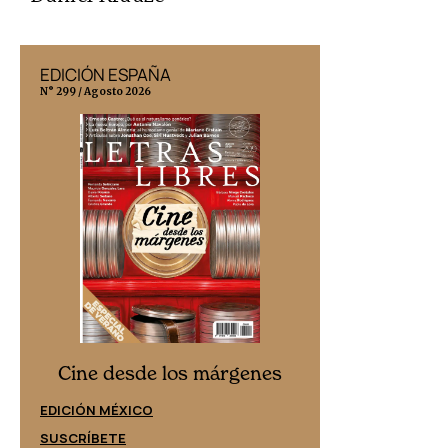
EDICIÓN ESPAÑA
EDICIÓN MÉX
N° 299 / Agosto 2026
N° 332 / Agosto 202
Cine desd
Cine desde los márgenes
EDICIÓN ESPAÑ
EDICIÓN MÉXICO
SUSCRÍBETE
SUSCRÍBETE