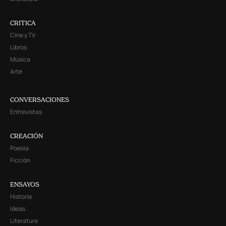
CRITICA
Cine y TV
Libros
Música
Arte
CONVERSACIONES
Entrevistas
CREACIÓN
Poesía
Ficción
ENSAYOS
Historia
Ideas
Literatura