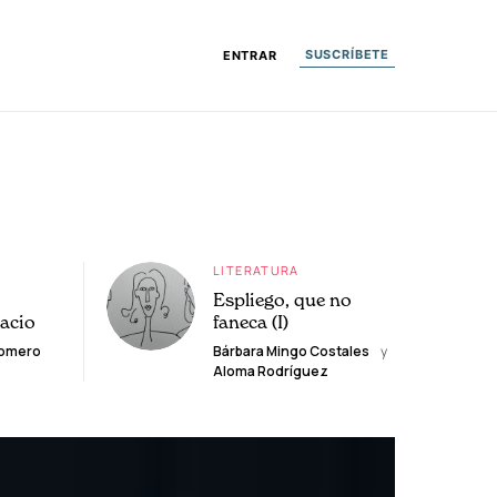
SUSCRÍBETE
ENTRAR
LITERATURA
Espliego, que no
lacio
faneca (I)
Romero
Bárbara Mingo Costales
y
Aloma Rodríguez