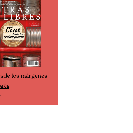
esde los márgenes
Cine desde los márgene
PAÑA
EDICIÓN MÉXICO
E
SUSCRÍBETE