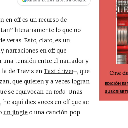
Añadir Letras Libres a Google
n en off es un recurso de
tan” literariamente lo que no
 veras. Esto, claro, es un
ay narraciones en off que
 una tensión entre el narrador y
 la de Travis en
Taxi driver
–, que
Cine d
Cine desde los márgenes
zan, que quieren y a veces logran
EDICIÓN ES
EDICIÓN MÉXICO
que se equivocan en
todo
. Unas
SUSCRÍBET
SUSCRÍBETE
 he aquí diez voces en off que se
mo
un jingle
o una canción pop