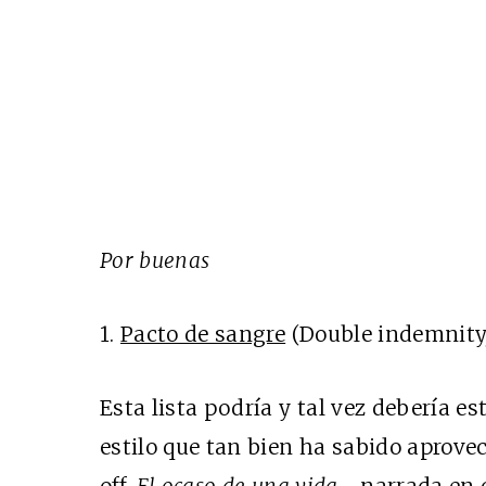
Por buenas
1.
Pacto de sangre
(Double indemnity,
Esta lista podría y tal vez debería e
estilo que tan bien ha sabido aprovec
off.
El ocaso de una vida
–narrada en 