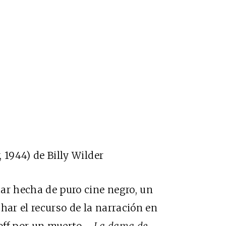
 1944) de Billy Wilder
star hecha de puro cine negro, un
har el recurso de la narración en
off
por un muerto
–,
La dama de