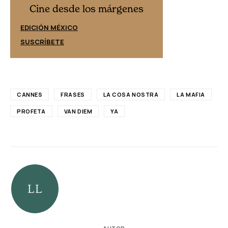
Cine desd
Cine desde los márgenes
EDICIÓN ESPAÑ
EDICIÓN MÉXICO
SUSCRÍBETE
SUSCRÍBETE
CANNES
FRASES
LA COSA NOSTRA
LA MAFIA
PROFETA
VAN DIEM
YA