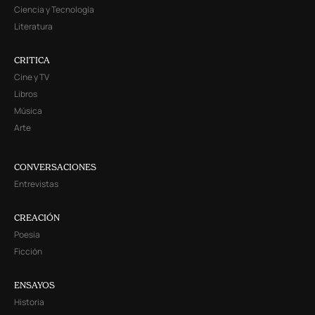
Ciencia y Tecnología
Literatura
CRITICA
Cine y TV
Libros
Música
Arte
CONVERSACIONES
Entrevistas
CREACIÓN
Poesía
Ficción
ENSAYOS
Historia