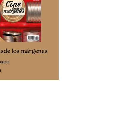
Cine desde los márgene
esde los márgenes
EDICIÓN ESPAÑA
XICO
SUSCRÍBETE
E