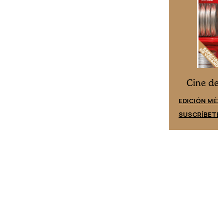
Cine desde los márgenes
es
Cine d
EDICIÓN ESPAÑA
EDICIÓN MÉ
SUSCRÍBETE
SUSCRÍBET