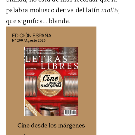
palabra molusco deriva del latín
mollis
,
que significa… blanda.
EDICIÓN ESPAÑA
EDICIÓN MÉX
N° 299 / Agosto 2026
N° 332 / Agosto 202
Cine desd
Cine desde los márgenes