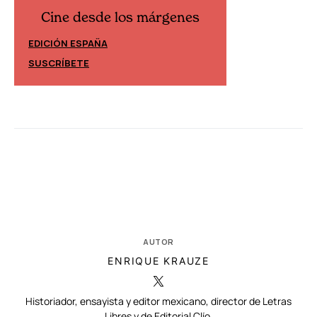
Cine desde los márgenes
Cine desd
EDICIÓN ESPAÑA
EDICIÓN MÉXIC
SUSCRÍBETE
SUSCRÍBETE
AUTOR
ENRIQUE KRAUZE
Historiador, ensayista y editor mexicano, director de Letras
Libres y de Editorial Clío.