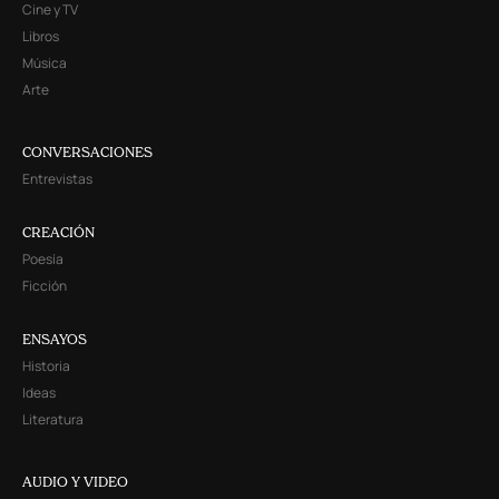
Cine y TV
Libros
Música
Arte
CONVERSACIONES
Entrevistas
CREACIÓN
Poesía
Ficción
ENSAYOS
Historia
Ideas
Literatura
AUDIO Y VIDEO