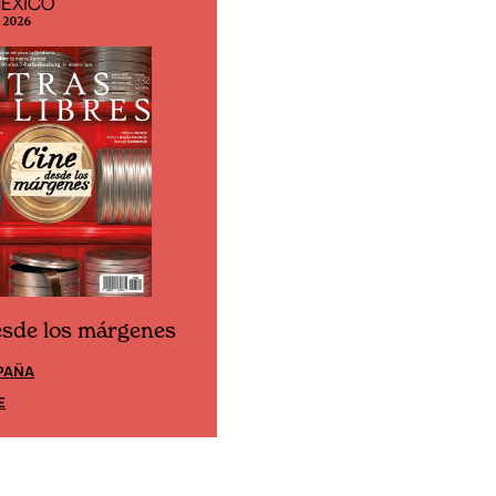
MÉXICO
EDICIÓN ESPAÑA
o 2026
N° 299 / Agosto 2026
esde los márgenes
Cine desde los márgene
PAÑA
EDICIÓN MÉXICO
E
SUSCRÍBETE