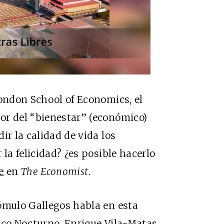
London School of Economics, el
or del “bienestar” (económico)
ir la calidad de vida los
la felicidad? ¿es posible hacerlo
e
en
The Economist
.
ómulo Gallegos habla en esta
nco Nocturno, Enrique Vila-Matas