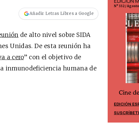
EDICIÓN ESPAÑA
EDICIÓN 
N° 299 / Agosto 2026
N° 332 / Agost
Añadir Letras Libres a Google
eunión
de alto nivel sobre SIDA
nes Unidas. De esta reunión ha
a a cero
” con el objetivo de
e la inmunodeficiencia humana de
Cine d
Cine desde los márgenes
EDICIÓN ES
EDICIÓN MÉXICO
SUSCRÍBET
SUSCRÍBETE