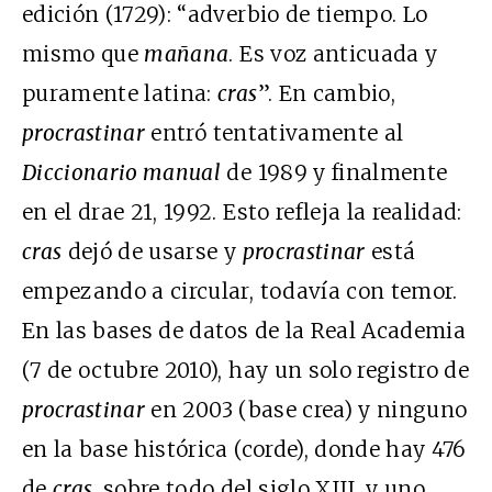
edición (1729): “adverbio de tiempo. Lo
mismo que
mañana
. Es voz anticuada y
puramente latina:
cras
”. En cambio,
procrastinar
entró tentativamente al
Diccionario manual
de 1989 y finalmente
en el drae 21, 1992. Esto refleja la realidad:
cras
dejó de usarse y
procrastinar
está
empezando a circular, todavía con temor.
En las bases de datos de la Real Academia
(7 de octubre 2010), hay un solo registro de
procrastinar
en 2003 (base crea) y ninguno
en la base histórica (corde), donde hay 476
de
cras
, sobre todo del siglo XIII, y uno