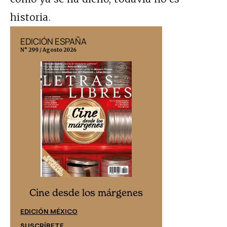
historia.
EDICIÓN ESPAÑA
EDICIÓN MÉX
N° 299 / Agosto 2026
N° 332 / Agosto 202
Cine desd
Cine desde los márgenes
EDICIÓN ESPAÑ
EDICIÓN MÉXICO
SUSCRÍBETE
SUSCRÍBETE