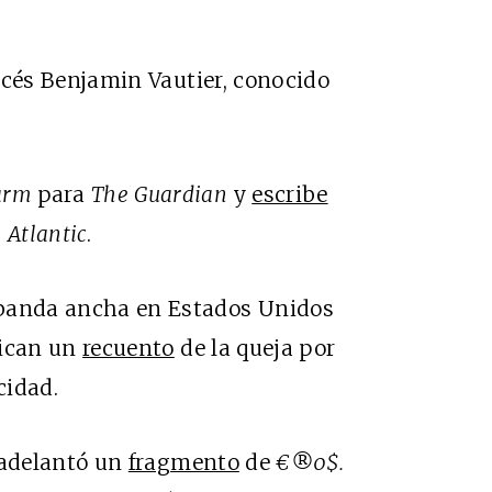
ncés Benjamin Vautier, conocido
arm
para
The Guardian
y
escribe
 Atlantic
.
e banda ancha en Estados Unidos
ican un
recuento
de la queja por
cidad.
 adelantó un
fragmento
de
€®0$.