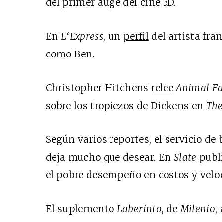
del primer auge del cine 3D.
En
L‘Express
, un
perfil
del artista fra
como Ben.
Christopher Hitchens
relee
Animal F
sobre los tropiezos de Dickens en
The
Según varios reportes, el servicio d
deja mucho que desear. En
Slate
publ
el pobre desempeño en costos y velo
El suplemento
Laberinto
, de
Milenio
,