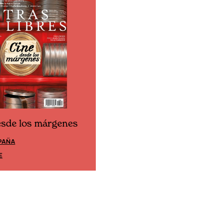
esde los márgenes
Cine desde los márgene
PAÑA
EDICIÓN MÉXICO
E
SUSCRÍBETE