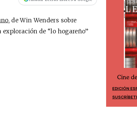
uno
, de Win Wenders sobre
a exploración de “lo hogareño”
Cine d
Cine desde los márgenes
EDICIÓN ES
EDICIÓN MÉXICO
SUSCRÍBET
SUSCRÍBETE