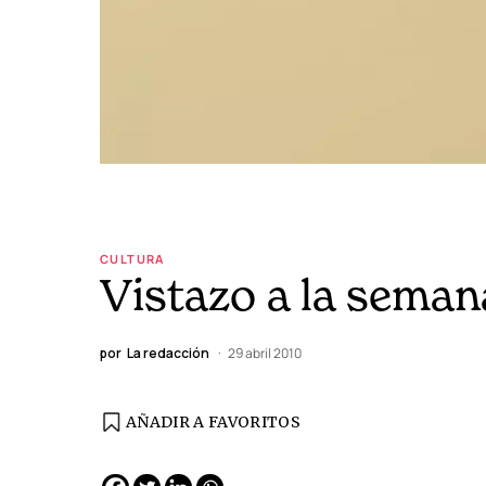
CULTURA
Vistazo a la seman
por
La redacción
29 abril 2010
AÑADIR A FAVORITOS