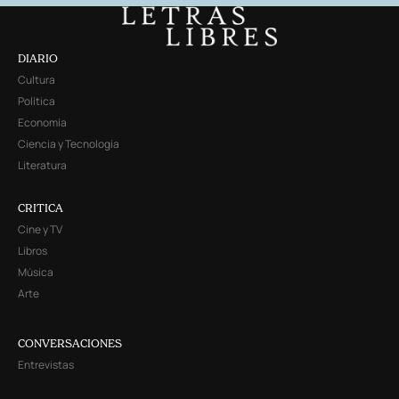
DIARIO
Cultura
Política
Economía
Ciencia y Tecnología
Literatura
CRITICA
Cine y TV
Libros
Música
Arte
CONVERSACIONES
Entrevistas