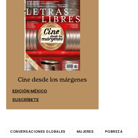
Cine desd
Cine desde los márgenes
EDICIÓN ESPAÑ
EDICIÓN MÉXICO
SUSCRÍBETE
SUSCRÍBETE
CONVERSACIONES GLOBALES
MUJERES
POBREZA