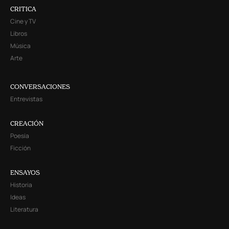
CRITICA
Cine y TV
Libros
Música
Arte
CONVERSACIONES
Entrevistas
CREACIÓN
Poesía
Ficción
ENSAYOS
Historia
Ideas
Literatura