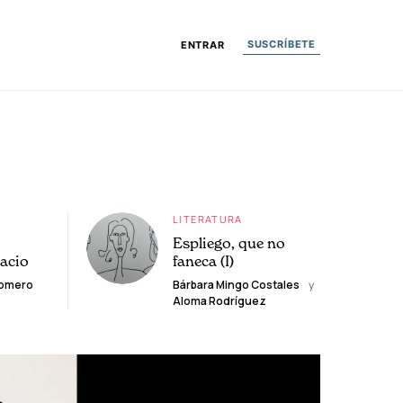
SUSCRÍBETE
ENTRAR
LITERATURA
Espliego, que no
lacio
faneca (I)
Romero
Bárbara Mingo Costales
y
Aloma Rodríguez