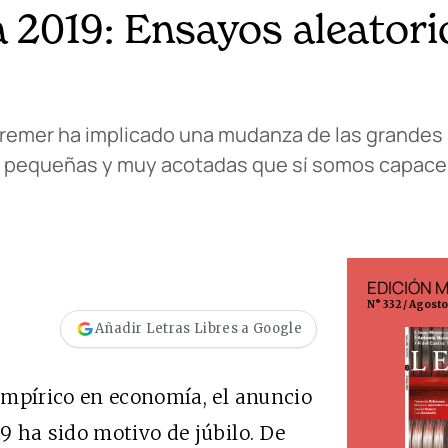
 2019: Ensayos aleatori
 Kremer ha implicado una mudanza de las grandes
s pequeñas y muy acotadas que sí somos capace
EDICIÓN ESPAÑA
EDICIÓN 
N° 299 / Agosto 2026
N° 332 / Agost
Añadir Letras Libres a Google
empírico en economía, el anuncio
 ha sido motivo de júbilo. De