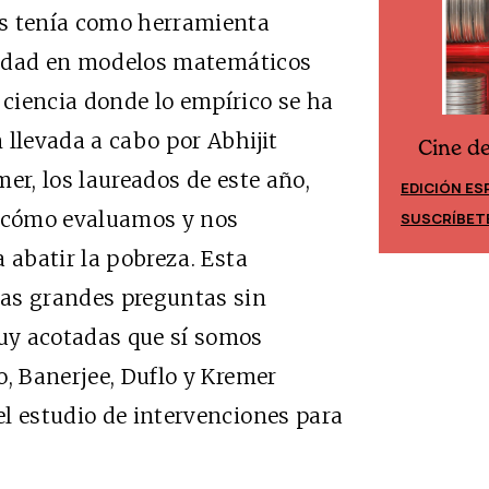
as tenía como herramienta
alidad en modelos matemáticos
ciencia donde lo empírico se ha
 llevada a cabo por Abhijit
Cine d
Cine desde los márgenes
er, los laureados de este año,
EDICIÓN ES
EDICIÓN MÉXICO
n cómo evaluamos y nos
SUSCRÍBET
SUSCRÍBETE
 abatir la pobreza. Esta
las grandes preguntas sin
uy acotadas que sí somos
o, Banerjee, Duflo y Kremer
l estudio de intervenciones para