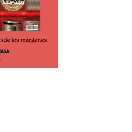
esde los márgenes
Cine desde los márgene
PAÑA
EDICIÓN MÉXICO
E
SUSCRÍBETE