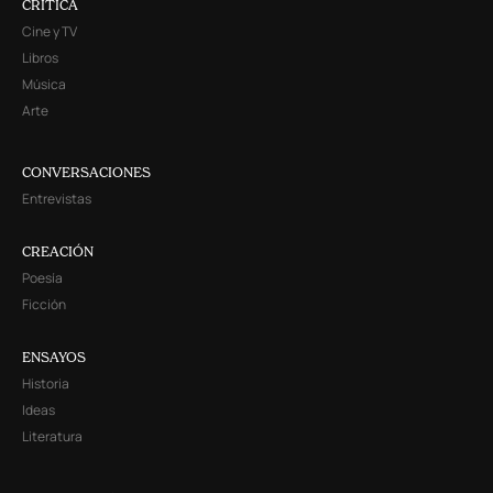
CRITICA
Cine y TV
Libros
Música
Arte
CONVERSACIONES
Entrevistas
CREACIÓN
Poesía
Ficción
ENSAYOS
Historia
Ideas
Literatura