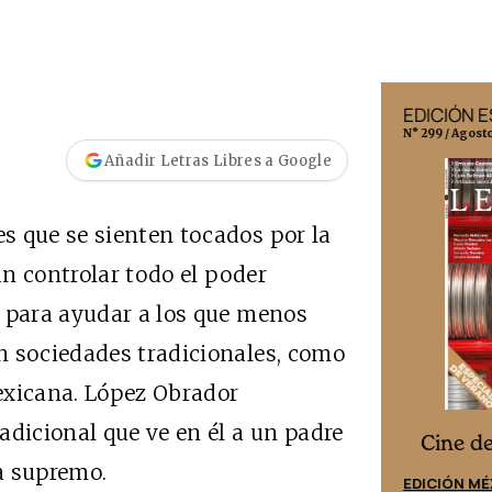
EDICIÓN MÉXICO
EDICIÓN 
N° 332 / Agosto 2026
N° 299 / Agost
Añadir Letras Libres a Google
s que se sienten tocados por la
an controlar todo el poder
n para ayudar a los que menos
n sociedades tradicionales, como
exicana. López Obrador
adicional que ve en él a un padre
Cine desde los márgenes
es
Cine d
a supremo.
EDICIÓN ESPAÑA
EDICIÓN MÉ