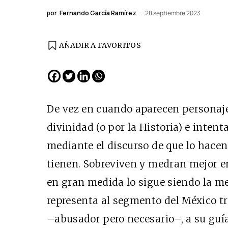
por
Fernando García Ramírez
28 septiembre 2023
AÑADIR A FAVORITOS
EDICIÓN ESPAÑA
N° 299 / Agosto 2026
De vez en cuando aparecen personaje
divinidad (o por la Historia) e intent
mediante el discurso de que lo hace
tienen. Sobreviven y medran mejor e
en gran medida lo sigue siendo la m
representa al segmento del México tr
Cine desde los márgen
–abusador pero necesario–, a su guí
EDICIÓN MÉXICO