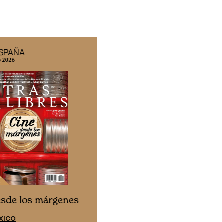
ESPAÑA
EDICIÓN MÉXICO
o 2026
N° 332 / Agosto 2026
Cine desde los márgene
esde los márgenes
EDICIÓN ESPAÑA
XICO