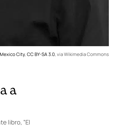
 Mexico City
,
CC BY-SA 3.0
, via Wikimedia Commons
a a
 libro, “El