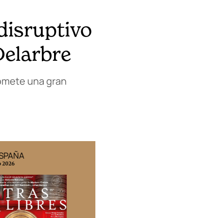
 disruptivo
Delarbre
romete una gran
ESPAÑA
EDICIÓN MÉXICO
o 2026
N° 332 / Agosto 2026