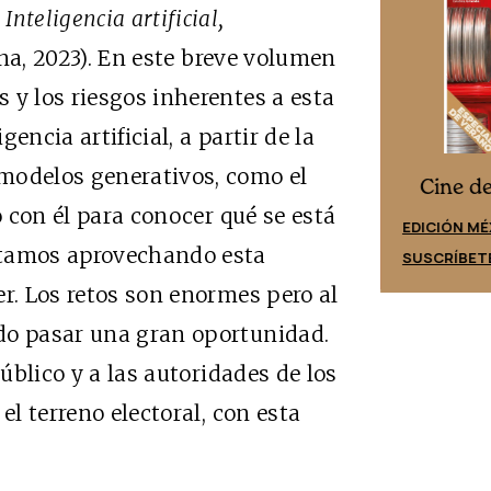
e
Inteligencia artificial,
na, 2023). En este breve volumen
 y los riesgos inherentes a esta
encia artificial, a partir de la
modelos generativos, como el
Cine desde los márgenes
es
Cine d
con él para conocer qué se está
EDICIÓN ESPAÑA
EDICIÓN MÉ
stamos aprovechando esta
SUSCRÍBETE
SUSCRÍBET
er. Los retos son enormes pero al
do pasar una gran oportunidad.
público y a las autoridades de los
el terreno electoral, con esta