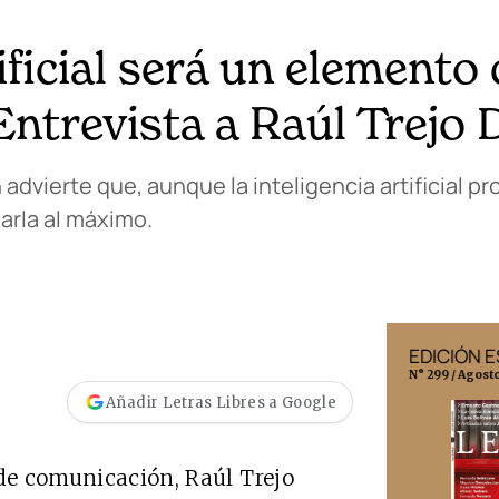
tificial será un elemento
 Entrevista a Raúl Trejo 
dvierte que, aunque la inteligencia artificial p
arla al máximo.
EDICIÓN MÉXICO
EDICIÓN 
N° 332 / Agosto 2026
N° 299 / Agost
Añadir Letras Libres a Google
 de comunicación, Raúl Trejo