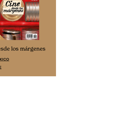
Cine desde los márgene
esde los márgenes
EDICIÓN ESPAÑA
XICO
SUSCRÍBETE
E