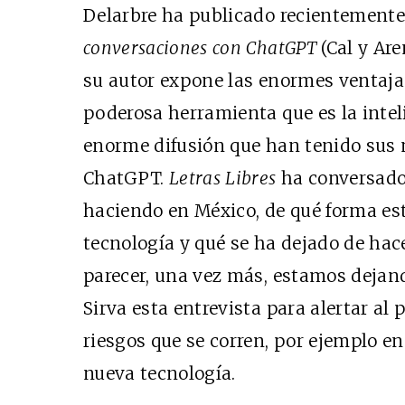
Delarbre ha publicado recientement
conversaciones con ChatGPT
(Cal y Are
su autor expone las enormes ventajas
poderosa herramienta que es la intelig
enorme difusión que han tenido sus 
Cine desde los márgen
ChatGPT.
Letras Libres
ha conversado 
EDICIÓN MÉXICO
haciendo en México, de qué forma e
SUSCRÍBETE
tecnología y qué se ha dejado de hac
parecer, una vez más, estamos dejan
Sirva esta entrevista para alertar al 
riesgos que se corren, por ejemplo en 
nueva tecnología.