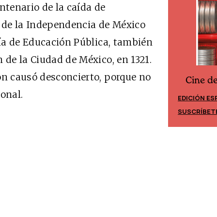
tenario de la caída de
o de la Independencia de México
ría de Educación Pública, también
 de la Ciudad de México, en 1321.
ón causó desconcierto, porque no
Cine d
Cine desde los márgenes
onal.
EDICIÓN ES
EDICIÓN MÉXICO
SUSCRÍBET
SUSCRÍBETE