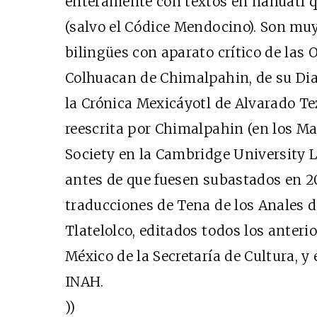
enteramente con textos en náhuatl q
(salvo el Códice Mendocino). Son muy
bilingües con aparato crítico de las 
Colhuacan de Chimalpahin, de su Diar
la Crónica Mexicáyotl de Alvarado 
reescrita por Chimalpahin (en los Ma
Society en la Cambridge University L
antes de que fuesen subastados en 20
traducciones de Tena de los Anales d
Tlatelolco, editados todos los anteri
México de la Secretaría de Cultura, y 
INAH.
))