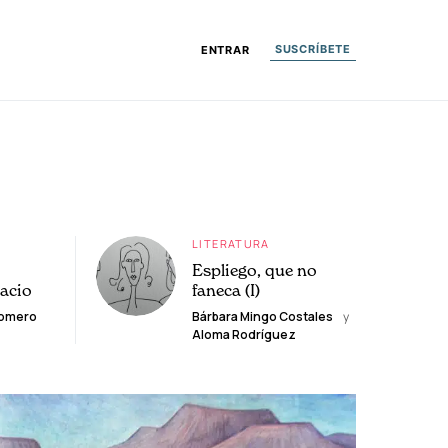
SUSCRÍBETE
ENTRAR
LITERATURA
Espliego, que no
lacio
faneca (I)
Romero
Bárbara Mingo Costales
y
Aloma Rodríguez