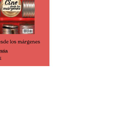
esde los márgenes
Cine desde los márgene
PAÑA
EDICIÓN MÉXICO
E
SUSCRÍBETE