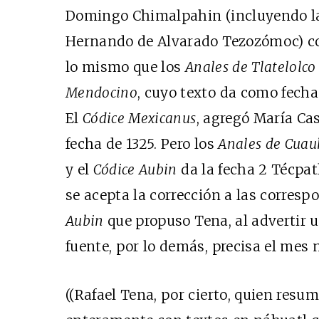
Domingo Chimalpahin (incluyendo 
Hernando de Alvarado Tezozómoc) coin
lo mismo que los
Anales de Tlatelolco
Mendocino
, cuyo texto da como fecha 
El
Códice Mexicanus
, agregó María Ca
fecha de 1325. Pero los
Anales de Cuau
y el
Códice Aubin
da la fecha 2 Técpatl
se acepta la corrección a las corres
Aubin
que propuso Tena, al advertir u
fuente, por lo demás, precisa el mes ni
((Rafael Tena, por cierto, quien resum