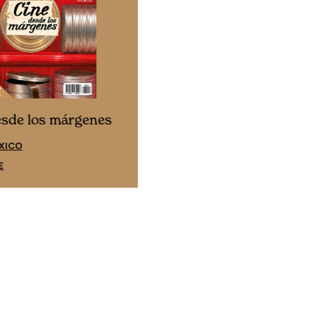
Cine desde los márgene
esde los márgenes
EDICIÓN ESPAÑA
XICO
SUSCRÍBETE
E