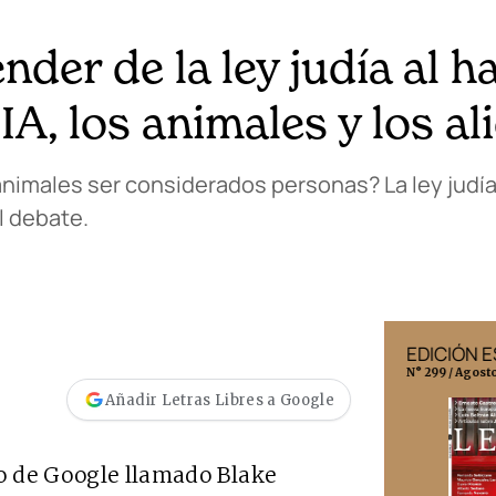
er de la ley judía al ha
IA, los animales y los al
os animales ser considerados personas? La ley jud
l debate.
EDICIÓN MÉXICO
EDICIÓN 
N° 332 / Agosto 2026
N° 299 / Agost
Añadir Letras Libres a Google
ro de Google llamado Blake