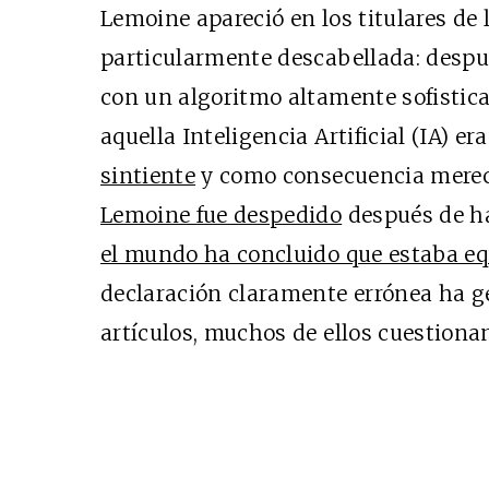
Lemoine apareció en los titulares de
particularmente descabellada: despu
con un algoritmo altamente sofistic
aquella Inteligencia Artificial (IA) 
sintiente
y como consecuencia merecí
Cine desde los márgen
Lemoine fue despedido
después de ha
EDICIÓN MÉXICO
el mundo ha concluido que estaba e
SUSCRÍBETE
declaración claramente errónea ha 
artículos, muchos de ellos cuestionan