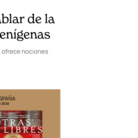
blar de la
ienígenas
ía ofrece nociones
ESPAÑA
EDICIÓN MÉXICO
o 2026
N° 332 / Agosto 2026