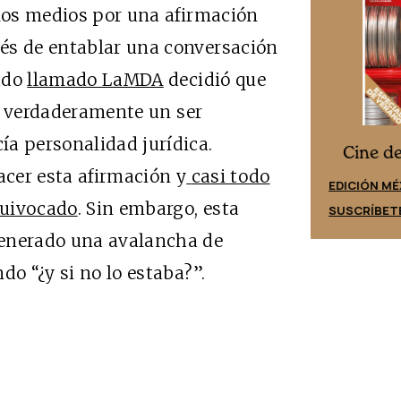
 los medios por una afirmación
és de entablar una conversación
ado
llamado LaMDA
decidió que
era verdaderamente un ser
a personalidad jurídica.
Cine desde los márgenes
es
Cine d
cer esta afirmación y
casi todo
EDICIÓN ESPAÑA
EDICIÓN MÉ
quivocado
. Sin embargo, esta
SUSCRÍBETE
SUSCRÍBET
generado una avalancha de
do “¿y si no lo estaba?”.