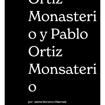
Monasteri
o y Pablo
Ortiz
Monsateri
o
por
Jaime Moreno Villarreal