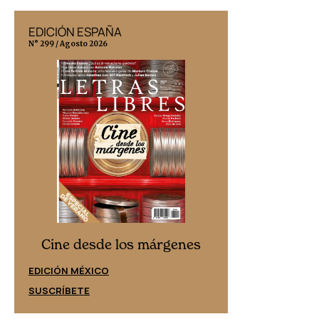
EDICIÓN ESPAÑA
EDICIÓN MÉX
N° 299 / Agosto 2026
N° 332 / Agosto 202
Cine desd
Cine desde los márgenes
EDICIÓN ESPAÑ
EDICIÓN MÉXICO
SUSCRÍBETE
SUSCRÍBETE