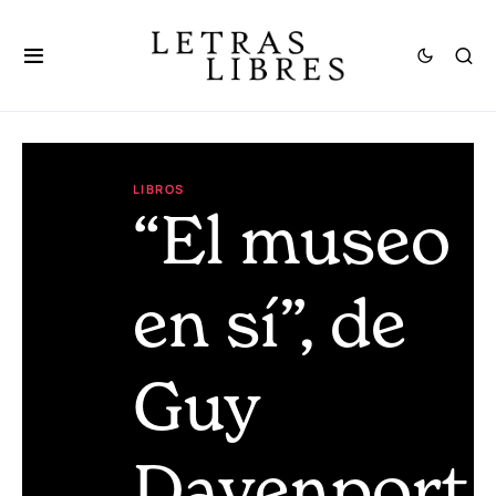
LIBROS
“El museo
en sí”, de
Guy
Davenport