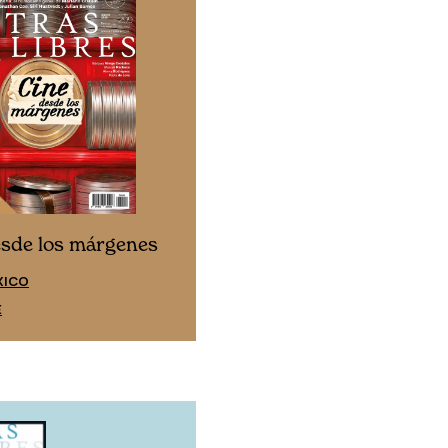
Cine desde los márgen
esde los márgenes
EDICIÓN ESPAÑA
XICO
SUSCRÍBETE
E