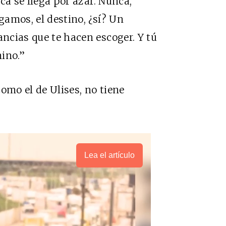
nca se llega por azar. Nunca,
igamos, el destino, ¿sí? Un
ancias que te hacen escoger. Y tú
ino.”
 como el de Ulises, no tiene
Lea el artículo