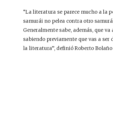
“La literatura se parece mucho a la p
samurái no pelea contra otro samurá
Generalmente sabe, además, que va a 
sabiendo previamente que vas a ser de
la literatura”, definió Roberto Bolañ
Cine desde los márgene
EDICIÓN MÉXICO
SUSCRÍBETE