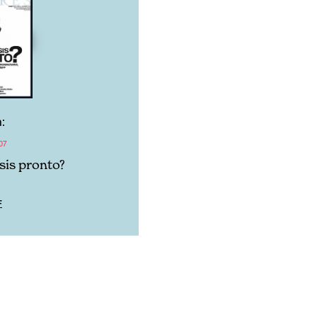
:
07
sis pronto?
F