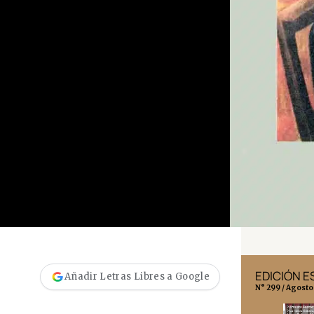
EDICIÓN MÉXICO
EDICIÓN 
Añadir Letras Libres a Google
N° 332 / Agosto 2026
N° 299 / Agosto