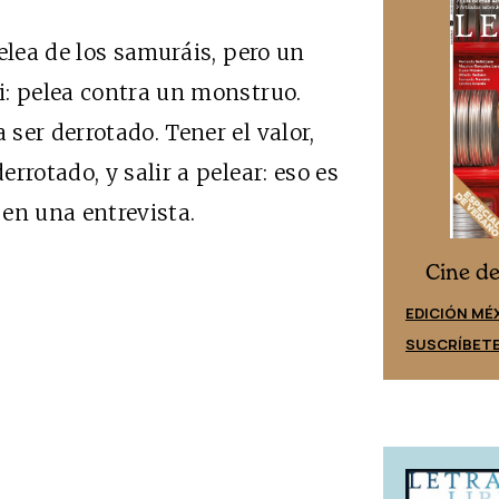
elea de los samuráis, pero un
i: pelea contra un monstruo.
ser derrotado. Tener el valor,
rrotado, y salir a pelear: eso es
o en una entrevista.
Cine desde los márgenes
s
Cine d
EDICIÓN ESPAÑA
EDICIÓN MÉ
SUSCRÍBETE
SUSCRÍBET