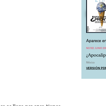
Aparece en
NO.102 JUNIO 20
¿Apocalip
México
VERSIÓN PD