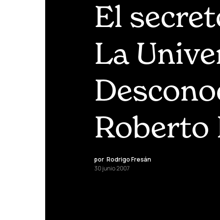
El secret
La Unive
Desconoc
Roberto
por
Rodrigo Fresán
30 junio 2007