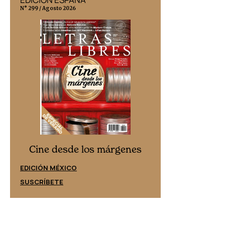
N° 299 / Agosto 2026
N° 332 / Agosto 202
Cine desd
Cine desde los márgenes
EDICIÓN ESPAÑ
EDICIÓN MÉXICO
SUSCRÍBETE
SUSCRÍBETE