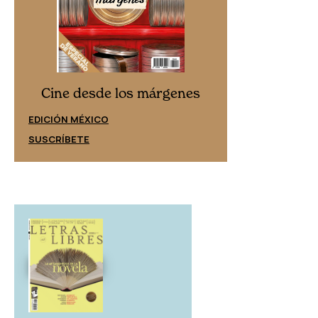
Cine desd
Cine desde los márgenes
EDICIÓN ESPAÑ
EDICIÓN MÉXICO
SUSCRÍBETE
SUSCRÍBETE