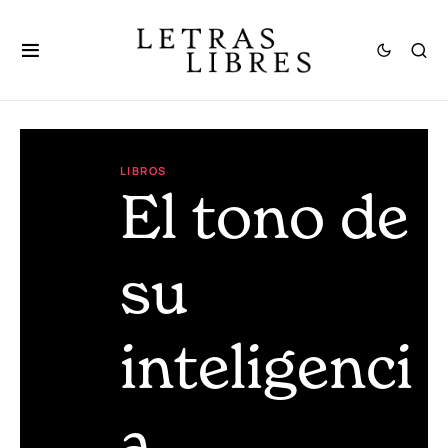
LIBROS
El tono de
su
inteligenci
a