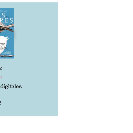
:
14
digitales
F