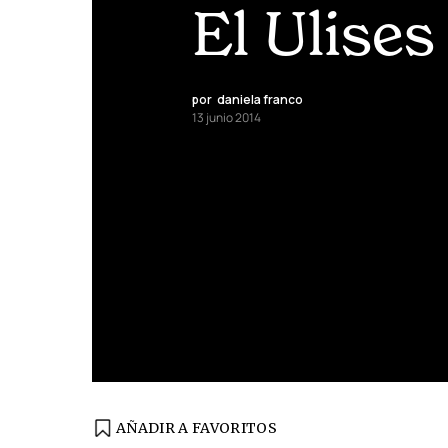
El Ulises
por
daniela franco
13 junio 2014
AÑADIR A FAVORITOS