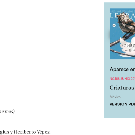
Aparece en
NO.186 JUNIO 20
Criaturas 
México
VERSIÓN PD
chismes)
Agius y Heriberto Yépez,