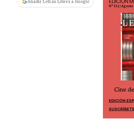
EDICIÓN ESPAÑA
EDICIÓN M
Añadir Letras Libres a Google
N° 299 / Agosto 2026
N° 332 / Agosto
Cine d
Cine desde los márgenes
EDICIÓN ES
EDICIÓN MÉXICO
SUSCRÍBET
SUSCRÍBETE