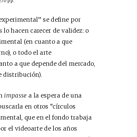
270 pp.
 experimental” se define por
s lo hacen carecer de validez: o
imental (en cuanto a que
o), o todo el arte
anto a que depende del mercado,
 distribución).
un
impasse
a la espera de una
uscarla en otros “círculos
rimental, que en el fondo trabaja
r el videoarte de los años