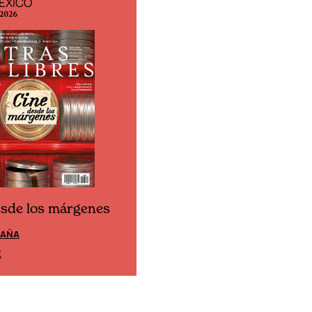
ÉXICO
EDICIÓN ESPAÑA
 2026
N° 299 / Agosto 2026
esde los márgenes
Cine desde los márgen
PAÑA
EDICIÓN MÉXICO
E
SUSCRÍBETE