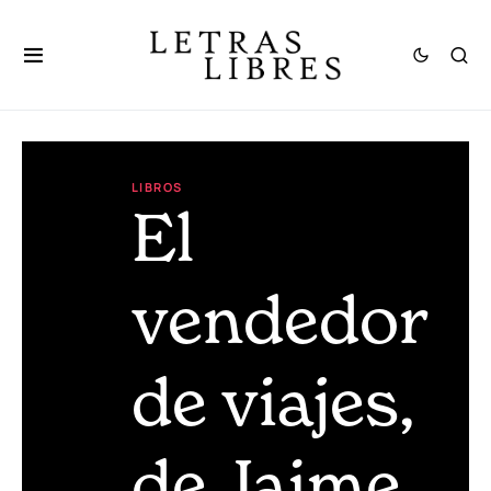
LIBROS
El
vendedor
de viajes,
de Jaime