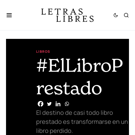
LIBROS
#ElLibroP
restado
El destino de casi todo libro
prestado es transformarse en un
libro perdido.